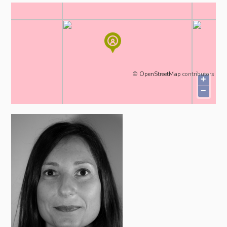
©
OpenStreetMap
contributors
+
−