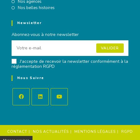
Nos agences
Nos belles histoires
Newsletter
Abonnez-vous à notre newsletter
VALIDER
J'accepte de recevoir la newsletter conformément à la
réglementation RGPD
Nous Suivre
Opens
Opens
Opens
in
in
in
a
a
a
new
new
new
tab
tab
tab
CONTACT
NOS ACTUALITÉS
MENTIONS LÉGALES
RGPD