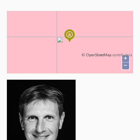
©
OpenStreetMap
contributors
+
−