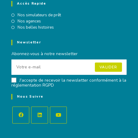
Accès Rapide
Nos simulateurs de prêt
Nos agences
Nos belles histoires
Newsletter
Abonnez-vous à notre newsletter
VALIDER
J'accepte de recevoir la newsletter conformément à la
réglementation RGPD
Nous Suivre
Opens
Opens
Opens
in
in
in
a
a
a