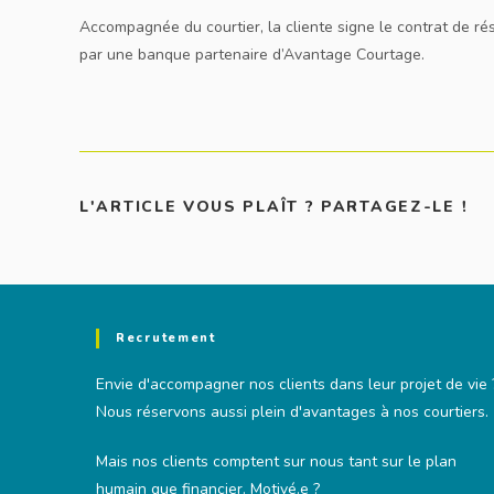
Accompagnée du courtier, la cliente signe le contrat de rés
par une banque partenaire d’Avantage Courtage.
SH
L'ARTICLE VOUS PLAÎT ? PARTAGEZ-LE !
TH
CO
Recrutement
Envie d'accompagner nos clients dans leur projet de vie 
Nous réservons aussi plein d'avantages à nos courtiers.
Mais nos clients comptent sur nous tant sur le plan
humain que financier. Motivé.e ?