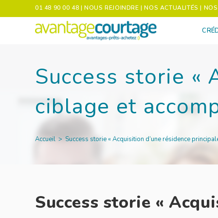
01 48 90 00 48
| NOUS REJOINDRE
| NOS ACTUALITÉS
| NO
CRÉD
Success storie « 
ciblage et accom
Accueil
>
Success storie « Acquisition d’une résidence principa
Success storie « Acqui