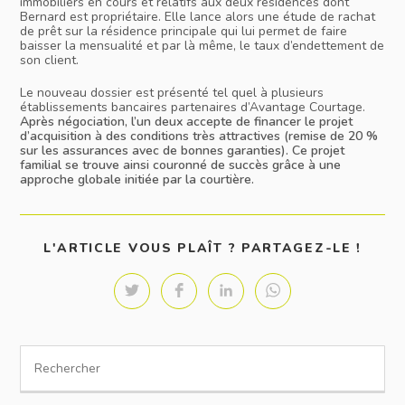
immobiliers en cours et relatifs aux deux résidences dont
Bernard est propriétaire. Elle lance alors une étude de rachat
de prêt sur la résidence principale qui lui permet de faire
baisser la mensualité et par là même, le taux d’endettement de
son client.
Le nouveau dossier est présenté tel quel à plusieurs
établissements bancaires partenaires d’Avantage Courtage.
Après négociation, l’un deux accepte de financer le projet
d’acquisition à des conditions très attractives (remise de 20 %
sur les assurances avec de bonnes garanties).
Ce projet
familial se trouve ainsi couronné de succès grâce à une
approche globale initiée par la courtière.
SHAR
L'ARTICLE VOUS PLAÎT ? PARTAGEZ-LE !
THIS
CONT
Opens
Opens
Opens
Opens
in
in
in
in
a
a
a
a
new
new
new
new
window
window
window
window
Search
for: