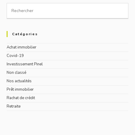
window
window
window
window
Search
for:
Catégories
Achat immobilier
Covid-19
Investissement Pinel
Non classé
Nos actualités
Prêt immobilier
Rachat de crédit
Retraite