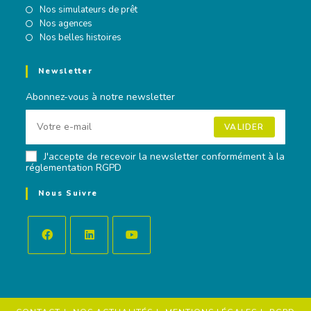
Nos simulateurs de prêt
Nos agences
Nos belles histoires
Newsletter
Abonnez-vous à notre newsletter
VALIDER
J'accepte de recevoir la newsletter conformément à la
réglementation RGPD
Nous Suivre
Opens
Opens
Opens
in
in
in
a
a
a
new
new
new
tab
tab
tab