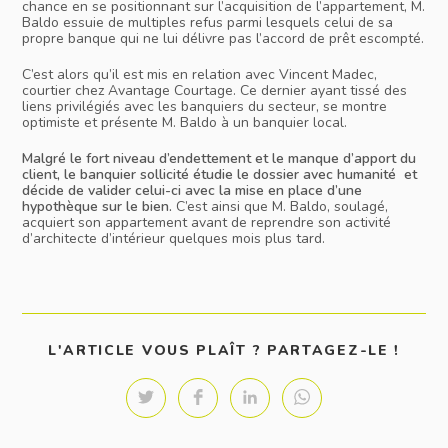
chance en se positionnant sur l’acquisition de l’appartement, M.
Baldo essuie de multiples refus parmi lesquels celui de sa
propre banque qui ne lui délivre pas l’accord de prêt escompté.
C’est alors qu’il est mis en relation avec Vincent Madec,
courtier chez Avantage Courtage.
Ce dernier ayant tissé des
liens privilégiés avec les banquiers du secteur, se montre
optimiste et présente M. Baldo à un banquier local.
Malgré le fort niveau d’endettement et le manque d’apport du
client, le banquier sollicité étudie le dossier avec humanité et
décide de valider celui-ci avec la mise en place d’une
hypothèque sur le bien.
C’est ainsi que M. Baldo, soulagé,
acquiert son appartement avant de reprendre son activité
d’architecte d’intérieur quelques mois plus tard.
SHAR
L'ARTICLE VOUS PLAÎT ? PARTAGEZ-LE !
THIS
CONT
Opens
Opens
Opens
Opens
in
in
in
in
a
a
a
a
new
new
new
new